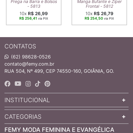
Prega na Barra e Bolsos
Manga Bufante e Zíper
- 5813
Frontal - 5812
10x
R$ 26,99
10x
R$ 26,79
R$ 256,41
R$ 254,50
via PIX
via PIX
CONTATOS
(62) 98628-0526
contato@femy.com.br
RUA 504, Nº 499, CEP 74550-160, GOIÂNIA, GO.
INSTITUCIONAL
CATEGORIAS
FEMY MODA FEMININA E EVANGÉLICA