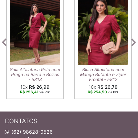
Saia Alfaiataria Reta com
Blusa Alfaiataria com
Prega na Barra e Bolsos
Manga Bufante e Zíper
- 5813
Frontal - 5812
10x
R$ 26,99
10x
R$ 26,79
R$ 256,41
R$ 254,50
via PIX
via PIX
CONTATOS
(62) 98628-0526