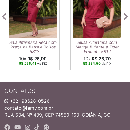
Saia Alfaiataria Reta com
Blusa Alfaiataria com
Prega na Barra e Bolsos
Manga Bufante e Zíper
- 5813
Frontal - 5812
10x
R$ 26,99
10x
R$ 26,79
R$ 256,41
R$ 254,50
via PIX
via PIX
CONTATOS
(62) 98628-0526
contato@femy.com.br
RUA 504, Nº 499, CEP 74550-160, GOIÂNIA, GO.