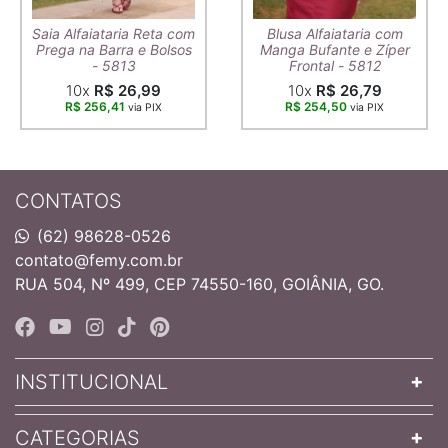
Saia Alfaiataria Reta com
Blusa Alfaiataria com
Prega na Barra e Bolsos
Manga Bufante e Zíper
- 5813
Frontal - 5812
10x
R$ 26,99
10x
R$ 26,79
R$ 256,41
R$ 254,50
via PIX
via PIX
CONTATOS
(62) 98628-0526
contato@femy.com.br
RUA 504, Nº 499, CEP 74550-160, GOIÂNIA, GO.
INSTITUCIONAL
CATEGORIAS