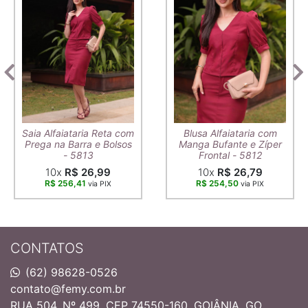
Saia Alfaiataria Reta com
Blusa Alfaiataria com
Prega na Barra e Bolsos
Manga Bufante e Zíper
- 5813
Frontal - 5812
10x
R$ 26,99
10x
R$ 26,79
R$ 256,41
R$ 254,50
via PIX
via PIX
CONTATOS
(62) 98628-0526
contato@femy.com.br
RUA 504, Nº 499, CEP 74550-160, GOIÂNIA, GO.