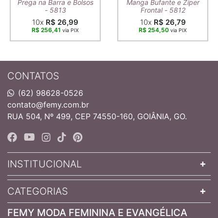
Prega na Barra e Bolsos
Manga Bufante e Zíper
- 5813
Frontal - 5812
10x
R$ 26,99
10x
R$ 26,79
R$ 256,41
R$ 254,50
via PIX
via PIX
CONTATOS
(62) 98628-0526
contato@femy.com.br
RUA 504, Nº 499, CEP 74550-160, GOIÂNIA, GO.
INSTITUCIONAL
CATEGORIAS
FEMY MODA FEMININA E EVANGÉLICA