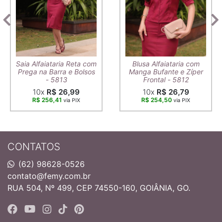
Saia Alfaiataria Reta com
Blusa Alfaiataria com
Prega na Barra e Bolsos
Manga Bufante e Zíper
- 5813
Frontal - 5812
10x
R$ 26,99
10x
R$ 26,79
R$ 256,41
R$ 254,50
via PIX
via PIX
CONTATOS
(62) 98628-0526
contato@femy.com.br
RUA 504, Nº 499, CEP 74550-160, GOIÂNIA, GO.