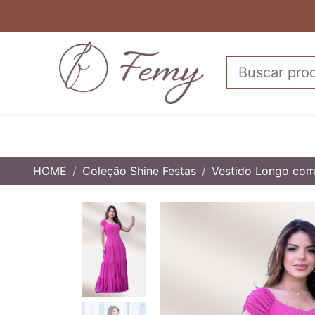
HOME
Coleção Shine Festas
Vestido Longo com