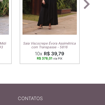
T-Shirt A
Midi
Saia Viscocrepe Évora Assimétrica
93
com Transpasse - 5816
10x
R$ 39,79
R$ 378,01
via PIX
CONTATOS