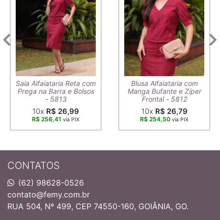
Saia Alfaiataria Reta com
Blusa Alfaiataria com
Prega na Barra e Bolsos
Manga Bufante e Zíper
- 5813
Frontal - 5812
10x
R$ 26,99
10x
R$ 26,79
R$ 256,41
R$ 254,50
via PIX
via PIX
CONTATOS
(62) 98628-0526
contato@femy.com.br
RUA 504, Nº 499, CEP 74550-160, GOIÂNIA, GO.