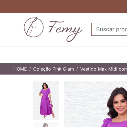
HOME
Coleção Pink Glam
Vestido Max Midi co