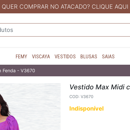
QUER COMPRAR NO ATACADO? CLIQUE AQUI
FEMY
VISCAYA
VESTIDOS
BLUSAS
SAIAS
m Fenda - V3670
Vestido Max Midi 
COD: V3670
Indisponível