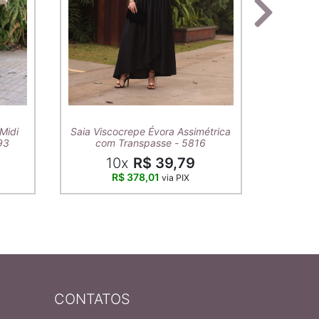
T-Shirt A
Midi
Saia Viscocrepe Évora Assimétrica
93
com Transpasse - 5816
10x
R$ 39,79
R$ 378,01
via PIX
CONTATOS