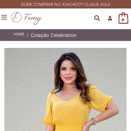
QUER COMPRAR NO ATACADO? CLIQUE AQUI
0
HOME
Coleção Celebration