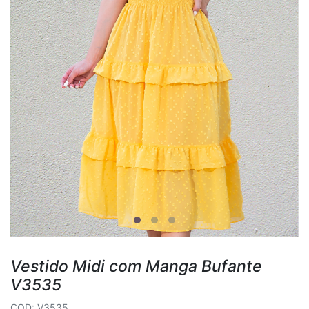
Vestido Midi com Manga Bufante
V3535
COD: V3535