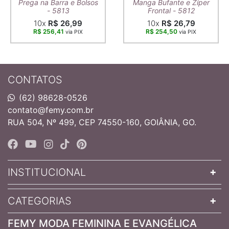
Prega na Barra e Bolsos
Manga Bufante e Zíper
- 5813
Frontal - 5812
10x
R$ 26,99
10x
R$ 26,79
R$ 256,41
R$ 254,50
via PIX
via PIX
CONTATOS
(62) 98628-0526
contato@femy.com.br
RUA 504, Nº 499, CEP 74550-160, GOIÂNIA, GO.
INSTITUCIONAL
CATEGORIAS
FEMY MODA FEMININA E EVANGÉLICA