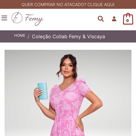
QUER COMPRAR NO ATACADO? CLIQUE AQUI
0
HOME
Coleção Collab Femy & Viscaya