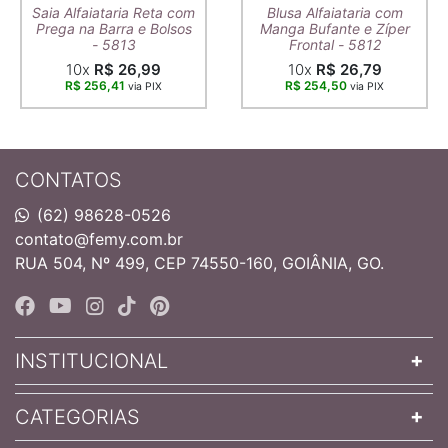
Saia Alfaiataria Reta com
Blusa Alfaiataria com
Prega na Barra e Bolsos
Manga Bufante e Zíper
- 5813
Frontal - 5812
10x
R$ 26,99
10x
R$ 26,79
R$ 256,41
R$ 254,50
via PIX
via PIX
CONTATOS
(62) 98628-0526
contato@femy.com.br
RUA 504, Nº 499, CEP 74550-160, GOIÂNIA, GO.
INSTITUCIONAL
CATEGORIAS