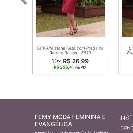
Saia Alfaiataria Reta com Prega na
Bl
Barra e Bolsos - 5813
Buf
10x
R$ 26,99
R$ 256,41
via PIX
FEMY MODA FEMININA E
INS
EVANGÉLICA
COND
A moda faz parte da expressão da identidade