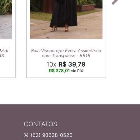
T-Shirt A
Midi
Saia Viscocrepe Évora Assimétrica
93
com Transpasse - 5816
10x
R$ 39,79
R$ 378,01
via PIX
CONTATOS
(62) 98628-0526