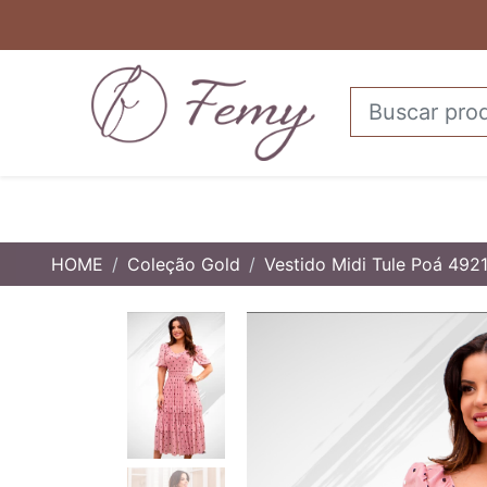
HOME
Coleção Gold
Vestido Midi Tule Poá 492