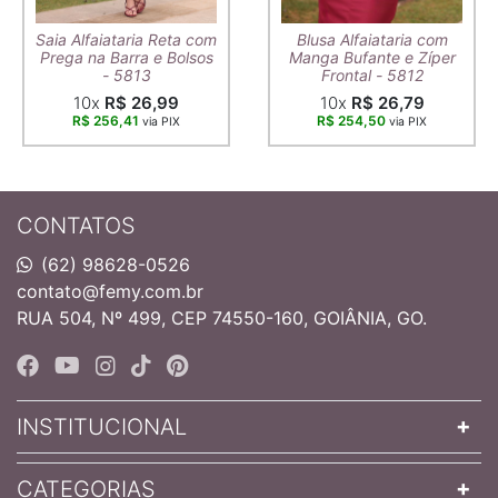
Saia Alfaiataria Reta com
Blusa Alfaiataria com
Prega na Barra e Bolsos
Manga Bufante e Zíper
- 5813
Frontal - 5812
10x
R$ 26,99
10x
R$ 26,79
R$ 256,41
R$ 254,50
via PIX
via PIX
CONTATOS
(62) 98628-0526
contato@femy.com.br
RUA 504, Nº 499, CEP 74550-160, GOIÂNIA, GO.
INSTITUCIONAL
CATEGORIAS