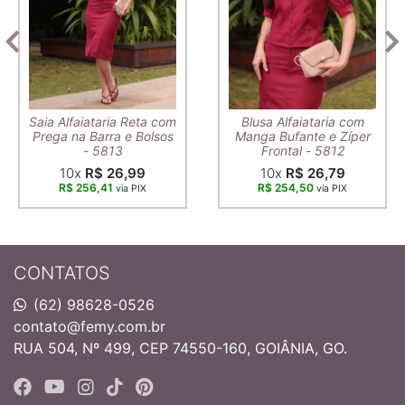
Saia Alfaiataria Reta com
Blusa Alfaiataria com
Prega na Barra e Bolsos
Manga Bufante e Zíper
- 5813
Frontal - 5812
10x
R$ 26,99
10x
R$ 26,79
R$ 256,41
R$ 254,50
via PIX
via PIX
CONTATOS
(62) 98628-0526
contato@femy.com.br
RUA 504, Nº 499, CEP 74550-160, GOIÂNIA, GO.