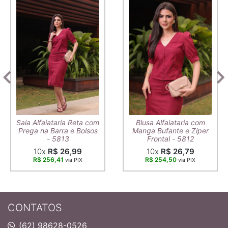
Saia Alfaiataria Reta com
Blusa Alfaiataria com
Prega na Barra e Bolsos
Manga Bufante e Zíper
- 5813
Frontal - 5812
10x
R$ 26,99
10x
R$ 26,79
R$ 256,41
R$ 254,50
via PIX
via PIX
CONTATOS
(62) 98628-0526