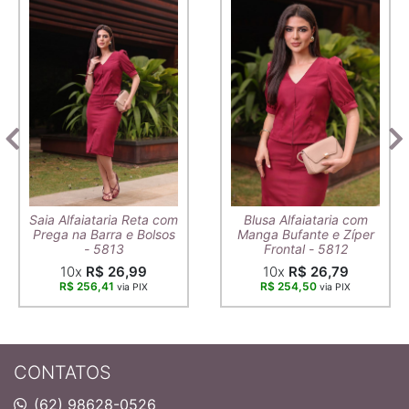
Saia Alfaiataria Reta com
Blusa Alfaiataria com
Prega na Barra e Bolsos
Manga Bufante e Zíper
- 5813
Frontal - 5812
10x
R$ 26,99
10x
R$ 26,79
R$ 256,41
R$ 254,50
via PIX
via PIX
CONTATOS
(62) 98628-0526