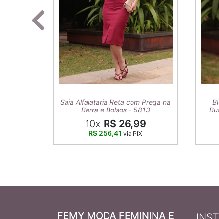
Saia Alfaiataria Reta com Prega na
Bl
Barra e Bolsos - 5813
Buf
10x
R$ 26,99
R$ 256,41
via PIX
FEMY MODA FEMININA E
INS