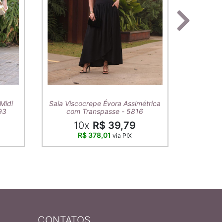
T-Shirt A
Midi
Saia Viscocrepe Évora Assimétrica
93
com Transpasse - 5816
10x
R$ 39,79
R$ 378,01
via PIX
CONTATOS