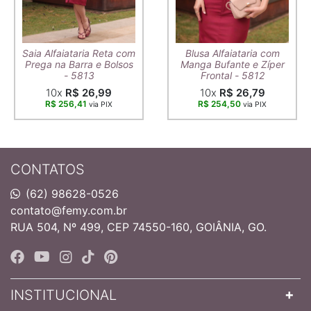
Saia Alfaiataria Reta com
Blusa Alfaiataria com
Prega na Barra e Bolsos
Manga Bufante e Zíper
- 5813
Frontal - 5812
10x
R$ 26,99
10x
R$ 26,79
R$ 256,41
R$ 254,50
via PIX
via PIX
CONTATOS
(62) 98628-0526
contato@femy.com.br
RUA 504, Nº 499, CEP 74550-160, GOIÂNIA, GO.
INSTITUCIONAL