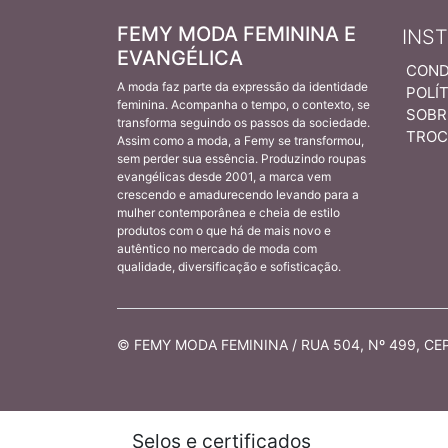
FEMY MODA FEMININA E
INS
EVANGÉLICA
COND
A moda faz parte da expressão da identidade
POLÍT
feminina. Acompanha o tempo, o contexto, se
SOBR
transforma seguindo os passos da sociedade.
TROC
Assim como a moda, a Femy se transformou,
sem perder sua essência. Produzindo roupas
evangélicas desde 2001, a marca vem
crescendo e amadurecendo levando para a
mulher contemporânea e cheia de estilo
produtos com o que há de mais novo e
autêntico no mercado de moda com
qualidade, diversificação e sofisticação.
© FEMY MODA FEMININA / RUA 504, Nº 499, CEP 
Selos e certificados