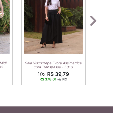
T-Shirt A
Midi
Saia Viscocrepe Évora Assimétrica
93
com Transpasse - 5816
10x
R$ 39,79
R$ 378,01
via PIX