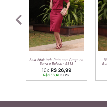
Saia Alfaiataria Reta com Prega na
Bl
Barra e Bolsos - 5813
Buf
10x
R$ 26,99
R$ 256,41
via PIX